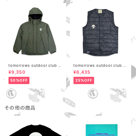
tomorrows outdoor club S
tomorrows outdoor club IN
HELL PARKA
NER VEST
¥9,350
¥6,435
50%OFF
25%OFF
その他の商品