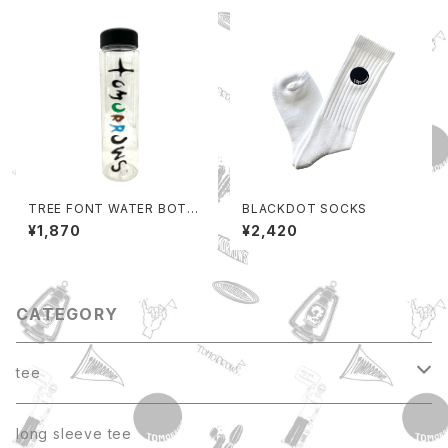
TREE FONT WATER BOTTL
BLACKDOT SOCKS
E
¥1,870
¥2,420
CATEGORY
tee
pocket t
long sleeve tee