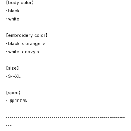
【body color】
・black
・white
【embroidery color】
・black < orange >
・white < navy >
【size】
・S～XL
【spec】
・ 綿 100％
------------------------------------------------------------
---