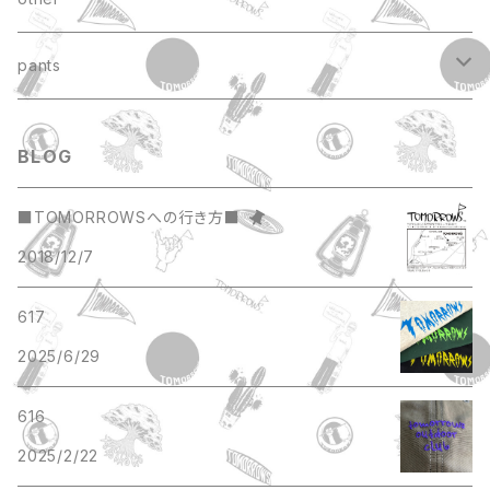
pants
short pants
BLOG
■TOMORROWSへの行き方■
2018/12/7
617
2025/6/29
616
2025/2/22