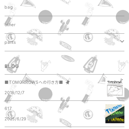
coach jacket
bag
other
pants
short pants
BLOG
■TOMORROWSへの行き方■
2018/12/7
617
2025/6/29